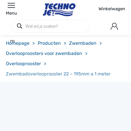
Winkelwagen
Menu
Producten
zoeken
rn
Homepage
>
Producten
>
Zwembaden
>
Overlooproosters voor zwembaden
>
Overlooprooster
>
Zwembadoverlooprooster 22 – 195mm a 1 meter