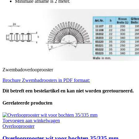
Minimale afname is 2 meter.
Zwembadoverlooprooster
Brochure Zwembadroosters in PDF formaat:
Dit betreft een bestelartikel en kan niet worden geretourneerd.
Gerelateerde producten
Toevoegen aan winkelwagen
Overlooprooster
Overlooprooster wit voor bochten 35/335 mm