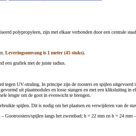
erd polypropyleen, zijn met elkaar verbonden door een centrale staaf
en.
Leveringsomvang is 1 meter (45 stuks).
 een grafiek met de juiste radius.
d tegen UV-straling. In principe zijn de roosters en spijlen uitgevoerd i
evormd uit plaatmodules en losse stangen en met een kliksluiting in el
ehele lengte om de goot in evenwicht te brengen.
gebruikte spijlen. Dit is nodig om het plaatsen en verwijderen van de s
del – Gootroosters/spijlen langs het zwembad; h = 22 mm en h = 24 mm 