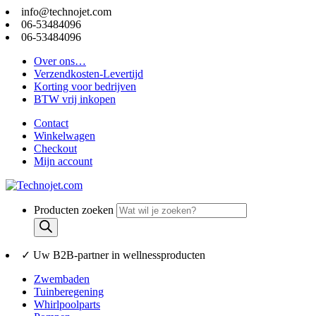
info@technojet.com
06-53484096
06-53484096
Over ons…
Verzendkosten-Levertijd
Korting voor bedrijven
BTW vrij inkopen
Contact
Winkelwagen
Checkout
Mijn account
Producten zoeken
✓ Uw B2B-partner in wellnessproducten
Zwembaden
Tuinberegening
Whirlpoolparts