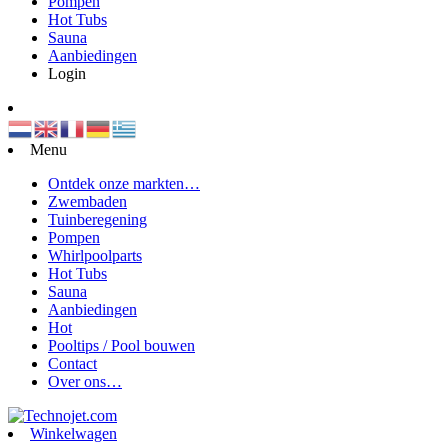
Pompen
Hot Tubs
Sauna
Aanbiedingen
Login
Menu
Ontdek onze markten…
Zwembaden
Tuinberegening
Pompen
Whirlpoolparts
Hot Tubs
Sauna
Aanbiedingen
Hot
Pooltips / Pool bouwen
Contact
Over ons…
Winkelwagen