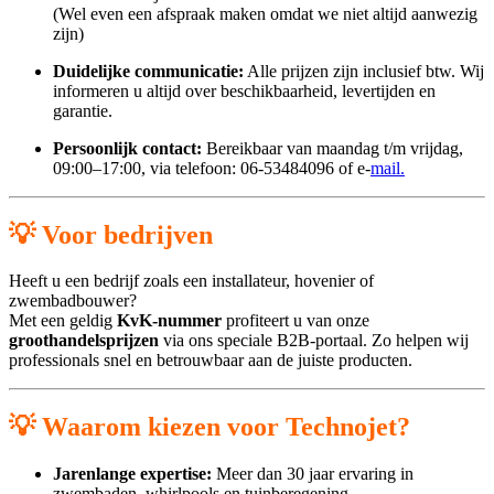
(Wel even een afspraak maken omdat we niet altijd aanwezig
zijn)
Duidelijke communicatie:
Alle prijzen zijn inclusief btw. Wij
informeren u altijd over beschikbaarheid, levertijden en
garantie.
Persoonlijk contact:
Bereikbaar van maandag t/m vrijdag,
09:00–17:00, via telefoon: 06-53484096 of e-
mail.
💡 Voor bedrijven
Heeft u een bedrijf zoals een installateur, hovenier of
zwembadbouwer?
Met een geldig
KvK-nummer
profiteert u van onze
groothandelsprijzen
via ons speciale B2B-portaal. Zo helpen wij
professionals snel en betrouwbaar aan de juiste producten.
💡 Waarom kiezen voor Technojet?
Jarenlange expertise:
Meer dan 30 jaar ervaring in
zwembaden, whirlpools en tuinberegening.