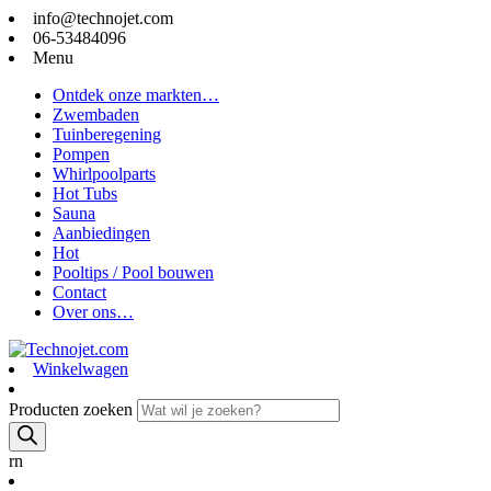
info@technojet.com
06-53484096
Menu
Ontdek onze markten…
Zwembaden
Tuinberegening
Pompen
Whirlpoolparts
Hot Tubs
Sauna
Aanbiedingen
Hot
Pooltips / Pool bouwen
Contact
Over ons…
Winkelwagen
Producten zoeken
rn