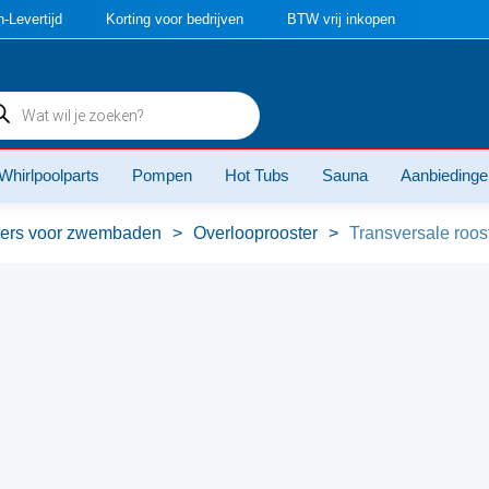
-Levertijd
Korting voor bedrijven
BTW vrij inkopen
ducten
ken
Whirlpoolparts
Pompen
Hot Tubs
Sauna
Aanbiedinge
ters voor zwembaden
>
Overlooprooster
>
Transversale roos