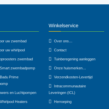
Winkelservice
voor uw zwembad
Over ons…
oor uw whirlpool
Contact
oproosters zwembad
Tuinberegening aanleggen
 Smart zwembadpomp
Onze huismerken…
Badu Prime
Verzendkosten-Levertijd
pomp
Intracommunautaire
owers en Luchtpompen
Leveringen (ICL)
Whirlpool Heaters
Herroeping