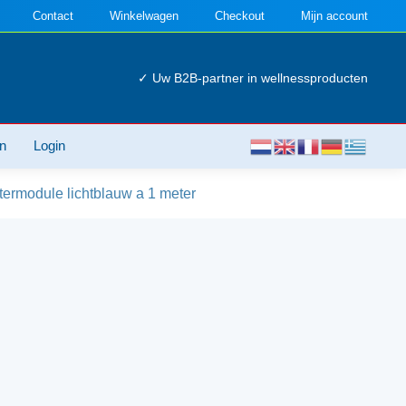
Contact
Winkelwagen
Checkout
Mijn account
✓ Uw B2B-partner in wellnessproducten
n
Login
termodule lichtblauw a 1 meter