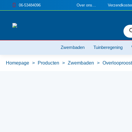
06-53484096
Over ons…
Verzendkosten
Pro
zoe
Zwembaden
Tuinberegening
Homepage
>
Producten
>
Zwembaden
>
Overlooproos