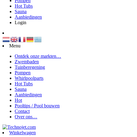
Pompen
Hot Tubs
Sauna
Aanbiedingen
Login
Menu
Ontdek onze markten…
Zwembaden
Tuinberegening
Pompen
Whirlpoolparts
Hot Tubs
Sauna
Aanbiedingen
Hot
Pooltips / Pool bouwen
Contact
Over ons…
Winkelwagen