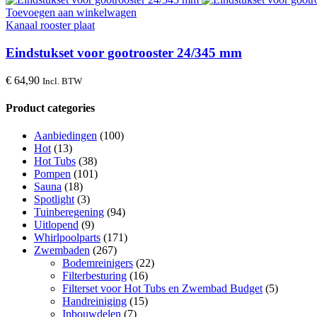
Toevoegen aan winkelwagen
Kanaal rooster plaat
Eindstukset voor gootrooster 24/345 mm
€
64,90
Incl. BTW
Product categories
Aanbiedingen
(100)
Hot
(13)
Hot Tubs
(38)
Pompen
(101)
Sauna
(18)
Spotlight
(3)
Tuinberegening
(94)
Uitlopend
(9)
Whirlpoolparts
(171)
Zwembaden
(267)
Bodemreinigers
(22)
Filterbesturing
(16)
Filterset voor Hot Tubs en Zwembad Budget
(5)
Handreiniging
(15)
Inbouwdelen
(7)