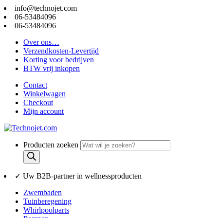
info@technojet.com
06-53484096
06-53484096
Over ons…
Verzendkosten-Levertijd
Korting voor bedrijven
BTW vrij inkopen
Contact
Winkelwagen
Checkout
Mijn account
Producten zoeken
✓ Uw B2B-partner in wellnessproducten
Zwembaden
Tuinberegening
Whirlpoolparts