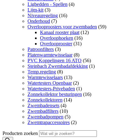
Ligbedden - Spellen
(4)
Lijm-kit
(3)
Niveauregeling
(16)
Onderhoud
(7)
Overlooproosters voor zwembaden
(59)
Kanaal rooster plaat
(12)
Overloophoeken
(16)
Overlooprooster
(31)
Patroonfilters
(3)
Platenwarmtewisselaar
(8)
PVC Koppelingen 16 ATO
(56)
Steinbach Zwembadafdekking
(1)
Temp.regeling
(8)
Warmtewisselaars
(13)
Watertesters Openbaar
(2)
Watertesters-Privebaden
(1)
Zonnekollektor besturingen
(16)
Zonnekollektoren
(14)
Zwembadensets
(4)
Zwembadfilters
(10)
Zwembadpompen
(5)
Zwemtrapaccessoires
(2)
Producten zoeken