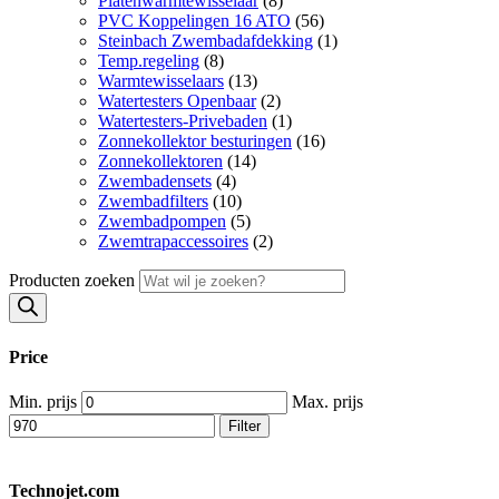
Platenwarmtewisselaar
(8)
PVC Koppelingen 16 ATO
(56)
Steinbach Zwembadafdekking
(1)
Temp.regeling
(8)
Warmtewisselaars
(13)
Watertesters Openbaar
(2)
Watertesters-Privebaden
(1)
Zonnekollektor besturingen
(16)
Zonnekollektoren
(14)
Zwembadensets
(4)
Zwembadfilters
(10)
Zwembadpompen
(5)
Zwemtrapaccessoires
(2)
Producten zoeken
Price
Min. prijs
Max. prijs
Filter
Technojet.com