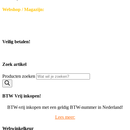
Webshop / Magazijn:
Disseroltweg 32-B
7635 NG Lattrop - Nederland
KvK-nummer: 32059696
Bezoek middels afspraak.
Veilig betalen!
Zoek artikel
Producten zoeken
BTW Vrij inkopen!
BTW-vrij inkopen met een geldig BTW-nummer in Nederland!
Lees meer:
Webwinkelkeur