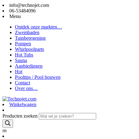
info@technojet.com
06-53484096
Menu
Ontdek onze markten…
Zwembaden
Tuinberegening
Pompen
Whirlpoolparts
Hot Tubs
Sauna
Aanbiedingen
Hot
Pooltips / Pool bouwen
Contact
Over ons…
Winkelwagen
Producten zoeken
rn