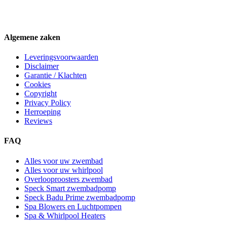
Algemene zaken
Leveringsvoorwaarden
Disclaimer
Garantie / Klachten
Cookies
Copyright
Privacy Policy
Herroeping
Reviews
FAQ
Alles voor uw zwembad
Alles voor uw whirlpool
Overlooproosters zwembad
Speck Smart zwembadpomp
Speck Badu Prime zwembadpomp
Spa Blowers en Luchtpompen
Spa & Whirlpool Heaters