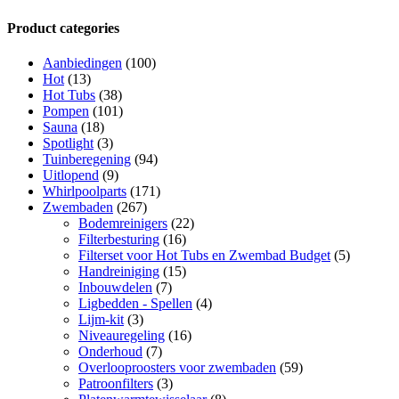
Product categories
Aanbiedingen
(100)
Hot
(13)
Hot Tubs
(38)
Pompen
(101)
Sauna
(18)
Spotlight
(3)
Tuinberegening
(94)
Uitlopend
(9)
Whirlpoolparts
(171)
Zwembaden
(267)
Bodemreinigers
(22)
Filterbesturing
(16)
Filterset voor Hot Tubs en Zwembad Budget
(5)
Handreiniging
(15)
Inbouwdelen
(7)
Ligbedden - Spellen
(4)
Lijm-kit
(3)
Niveauregeling
(16)
Onderhoud
(7)
Overlooproosters voor zwembaden
(59)
Patroonfilters
(3)