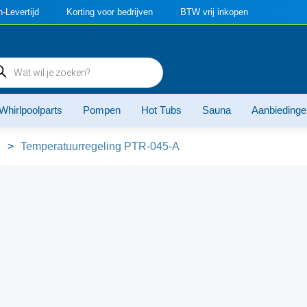
-Levertijd
Korting voor bedrijven
BTW vrij inkopen
ducten
ken
Whirlpoolparts
Pompen
Hot Tubs
Sauna
Aanbiedinge
g
>
Temperatuurregeling PTR-045-A