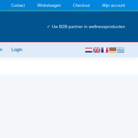
Contact
Winkelwagen
Checkout
Mijn account
✓ Uw B2B-partner in wellnessproducten
n
Login