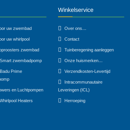
Winkelservice
voor uw zwembad
Over ons…
oor uw whirlpool
Contact
oproosters zwembad
Tuinberegening aanleggen
 Smart zwembadpomp
Onze huismerken…
Badu Prime
Verzendkosten-Levertijd
pomp
Intracommunautaire
owers en Luchtpompen
Leveringen (ICL)
Whirlpool Heaters
Herroeping