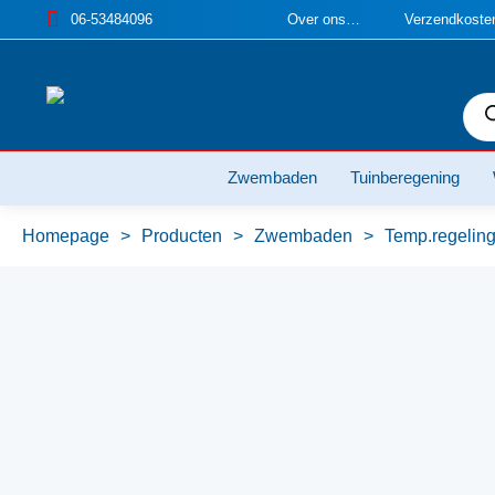
06-53484096
Over ons…
Verzendkosten
Pro
zoe
Zwembaden
Tuinberegening
Homepage
>
Producten
>
Zwembaden
>
Temp.regelin