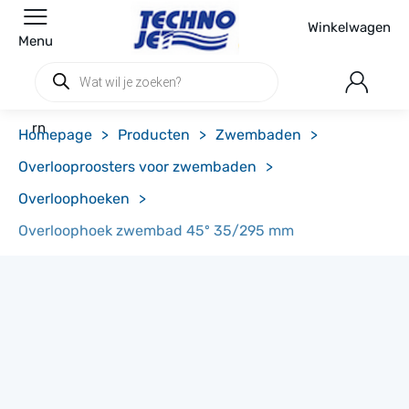
Winkelwagen
Menu
Producten
zoeken
rn
Homepage
>
Producten
>
Zwembaden
>
Overlooproosters voor zwembaden
>
Overloophoeken
>
Overloophoek zwembad 45º 35/295 mm