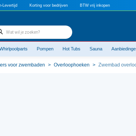
-Levertijd
Korting voor bedrijven
BTW vrij inkopen
ducten
ken
Whirlpoolparts
Pompen
Hot Tubs
Sauna
Aanbiedinge
ters voor zwembaden
>
Overloophoeken
>
Zwembad overloo