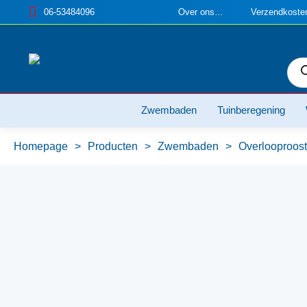
06-53484096
Over ons…
Verzendkosten
Pro
zoe
Zwembaden
Tuinberegening
Homepage
>
Producten
>
Zwembaden
>
Overlooproos