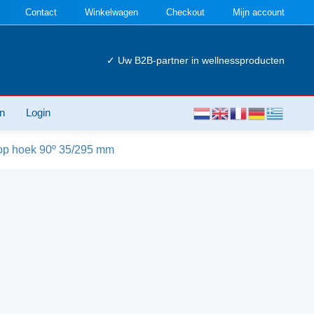
Contact
Winkelwagen
Checkout
Mijn account
✓ Uw B2B-partner in wellnessproducten
n
Login
p hoek 90º 35/295 mm