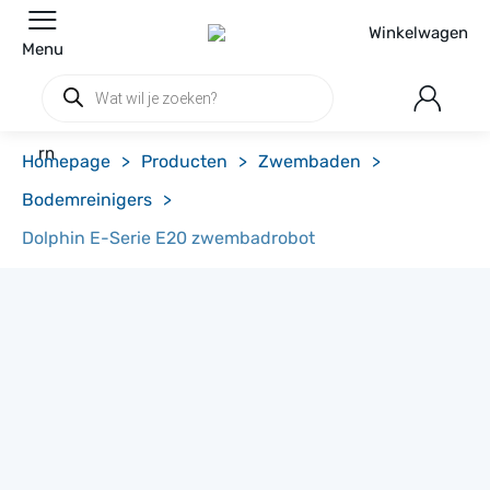
Winkelwagen
Menu
Producten
zoeken
rn
Homepage
>
Producten
>
Zwembaden
>
Bodemreinigers
>
Dolphin E-Serie E20 zwembadrobot