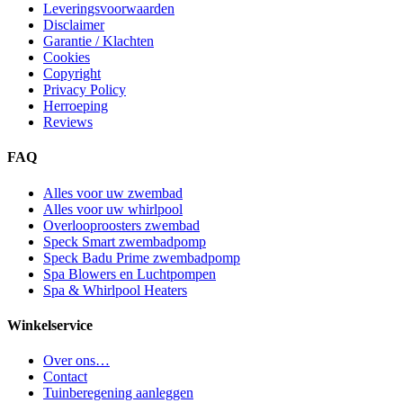
Leveringsvoorwaarden
Disclaimer
Garantie / Klachten
Cookies
Copyright
Privacy Policy
Herroeping
Reviews
FAQ
Alles voor uw zwembad
Alles voor uw whirlpool
Overlooproosters zwembad
Speck Smart zwembadpomp
Speck Badu Prime zwembadpomp
Spa Blowers en Luchtpompen
Spa & Whirlpool Heaters
Winkelservice
Over ons…
Contact
Tuinberegening aanleggen