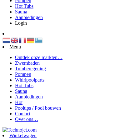
Pompen
Hot Tubs
Sauna
Aanbiedingen
Login
Menu
Ontdek onze markten…
Zwembaden
Tuinberegening
Pompen
Whirlpoolparts
Hot Tubs
Sauna
Aanbiedingen
Hot
Pooltips / Pool bouwen
Contact
Over ons…
Winkelwagen