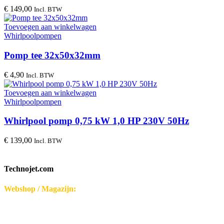
€
149,00
Incl. BTW
Toevoegen aan winkelwagen
Whirlpoolpompen
Pomp tee 32x50x32mm
€
4,90
Incl. BTW
Toevoegen aan winkelwagen
Whirlpoolpompen
Whirlpool pomp 0,75 kW 1,0 HP 230V 50Hz
€
139,00
Incl. BTW
Technojet.com
Webshop / Magazijn:
Disseroltweg 32-B
7635 NG Lattrop - Nederland
KvK-nummer: 32059696