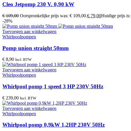
Cleo Jetpomp 230 V. 0,90 kW
€
109,00
Oorspronkelijke prijs was: € 109,00.
€
79,00
Huidige prijs is:
-28%
Toevoegen aan winkelwagen
Whirlpoolpompen
Pomp union straight 50mm
€
8,90
Incl. BTW
Toevoegen aan winkelwagen
Whirlpoolpompen
Whirlpool pomp 1 speed 3 HP 230V 50Hz
€
239,00
Incl. BTW
Toevoegen aan winkelwagen
Whirlpoolpompen
Whirlpool pomp 0,9kW 1,2HP 230V 50Hz