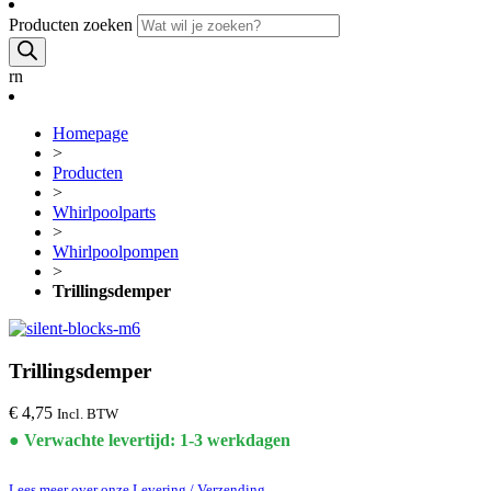
Producten zoeken
rn
Homepage
>
Producten
>
Whirlpoolparts
>
Whirlpoolpompen
>
Trillingsdemper
Trillingsdemper
€
4,75
Incl. BTW
● Verwachte levertijd: 1-3 werkdagen
Lees meer over onze Levering / Verzending