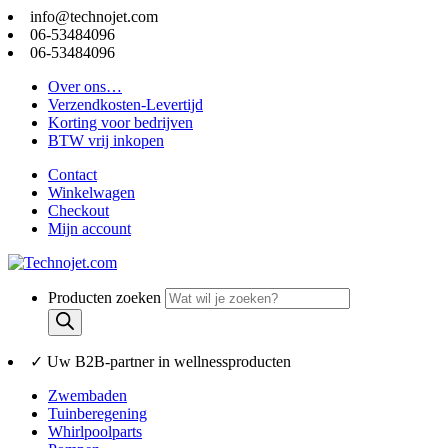
info@technojet.com
06-53484096
06-53484096
Over ons…
Verzendkosten-Levertijd
Korting voor bedrijven
BTW vrij inkopen
Contact
Winkelwagen
Checkout
Mijn account
Producten zoeken
✓ Uw B2B-partner in wellnessproducten
Zwembaden
Tuinberegening
Whirlpoolparts