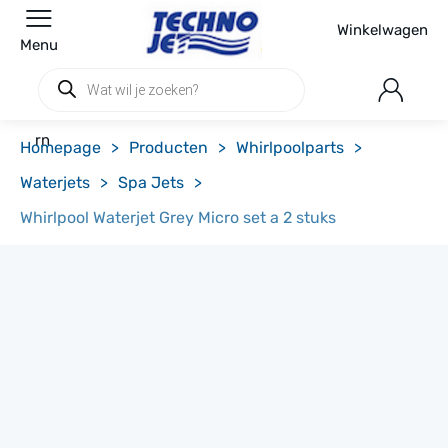
Winkelwagen
Menu
Producten
zoeken
rn
Homepage
>
Producten
>
Whirlpoolparts
>
Waterjets
>
Spa Jets
>
Whirlpool Waterjet Grey Micro set a 2 stuks