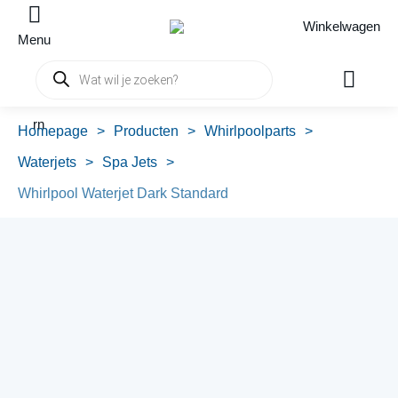
Winkelwagen
Menu
Producten
zoeken
rn
Homepage
>
Producten
>
Whirlpoolparts
>
Waterjets
>
Spa Jets
>
Whirlpool Waterjet Dark Standard