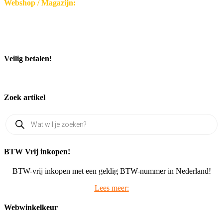
Webshop / Magazijn:
Disseroltweg 32-B
7635 NG Lattrop - Nederland
KvK-nummer: 32059696
Bezoek middels afspraak.
Veilig betalen!
Zoek artikel
Producten
zoeken
BTW Vrij inkopen!
BTW-vrij inkopen met een geldig BTW-nummer in Nederland!
Lees meer:
Webwinkelkeur