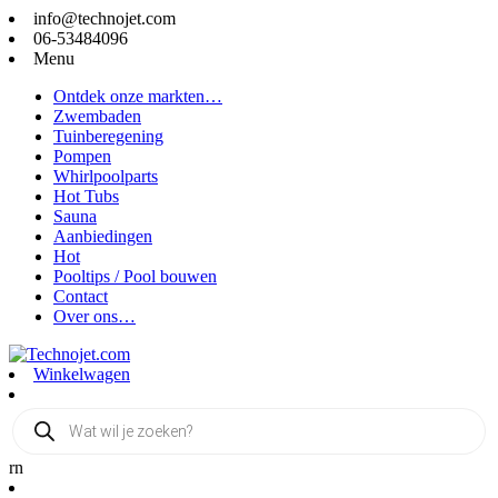
info@technojet.com
06-53484096
Menu
Ontdek onze markten…
Zwembaden
Tuinberegening
Pompen
Whirlpoolparts
Hot Tubs
Sauna
Aanbiedingen
Hot
Pooltips / Pool bouwen
Contact
Over ons…
Winkelwagen
Producten
zoeken
rn