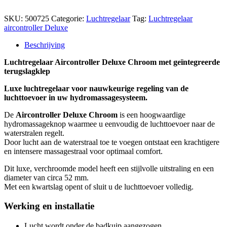
aantal
SKU:
500725
Categorie:
Luchtregelaar
Tag:
Luchtregelaar
aircontroller Deluxe
Beschrijving
Luchtregelaar Aircontroller Deluxe Chroom met geïntegreerde
terugslagklep
Luxe luchtregelaar voor nauwkeurige regeling van de
luchttoevoer in uw hydromassagesysteem.
De
Aircontroller Deluxe Chroom
is een hoogwaardige
hydromassageknop waarmee u eenvoudig de luchttoevoer naar de
waterstralen regelt.
Door lucht aan de waterstraal toe te voegen ontstaat een krachtigere
en intensere massagestraal voor optimaal comfort.
Dit luxe, verchroomde model heeft een stijlvolle uitstraling en een
diameter van circa 52 mm.
Met een kwartslag opent of sluit u de luchttoevoer volledig.
Werking en installatie
Lucht wordt onder de badkuip aangezogen.