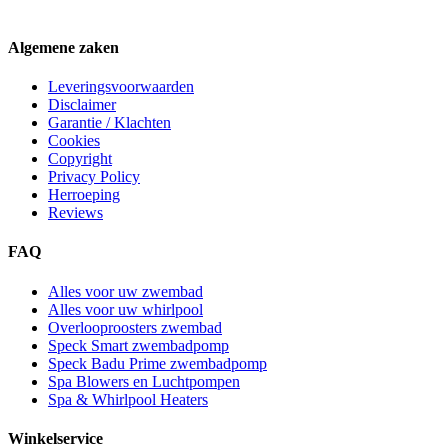
Algemene zaken
Leveringsvoorwaarden
Disclaimer
Garantie / Klachten
Cookies
Copyright
Privacy Policy
Herroeping
Reviews
FAQ
Alles voor uw zwembad
Alles voor uw whirlpool
Overlooproosters zwembad
Speck Smart zwembadpomp
Speck Badu Prime zwembadpomp
Spa Blowers en Luchtpompen
Spa & Whirlpool Heaters
Winkelservice