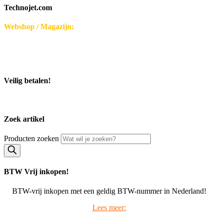
Technojet.com
Webshop / Magazijn:
Disseroltweg 32-B
7635 NG Lattrop - Nederland
KvK-nummer: 32059696
Bezoek middels afspraak.
Veilig betalen!
Zoek artikel
Producten zoeken
BTW Vrij inkopen!
BTW-vrij inkopen met een geldig BTW-nummer in Nederland!
Lees meer: