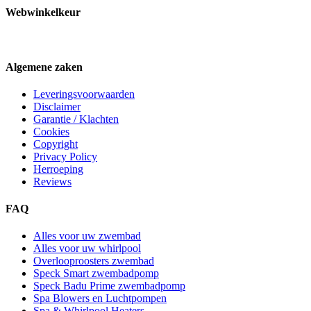
Webwinkelkeur
Algemene zaken
Leveringsvoorwaarden
Disclaimer
Garantie / Klachten
Cookies
Copyright
Privacy Policy
Herroeping
Reviews
FAQ
Alles voor uw zwembad
Alles voor uw whirlpool
Overlooproosters zwembad
Speck Smart zwembadpomp
Speck Badu Prime zwembadpomp
Spa Blowers en Luchtpompen
Spa & Whirlpool Heaters