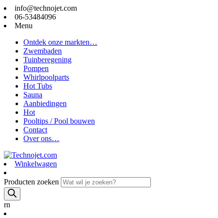
info@technojet.com
06-53484096
Menu
Ontdek onze markten…
Zwembaden
Tuinberegening
Pompen
Whirlpoolparts
Hot Tubs
Sauna
Aanbiedingen
Hot
Pooltips / Pool bouwen
Contact
Over ons…
Winkelwagen
Producten zoeken
rn