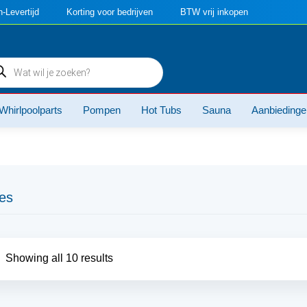
-Levertijd
Korting voor bedrijven
BTW vrij inkopen
ducten
ken
Whirlpoolparts
Pompen
Hot Tubs
Sauna
Aanbiedinge
es
Showing all 10 results