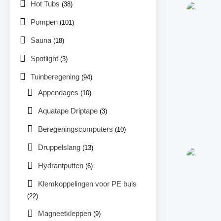
Hot Tubs
(38)
Pompen
(101)
Sauna
(18)
Spotlight
(3)
Tuinberegening
(94)
Appendages
(10)
Aquatape Driptape
(3)
Beregeningscomputers
(10)
Druppelslang
(13)
Hydrantputten
(6)
Klemkoppelingen voor PE buis
(22)
Magneetkleppen
(9)