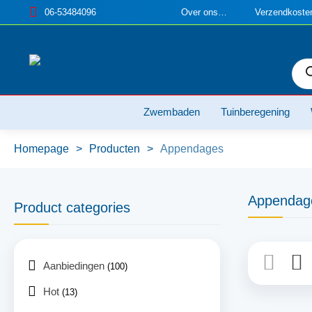
06-53484096
Over ons…
Verzendkosten
Pro
zoe
Zwembaden
Tuinberegening
Homepage
>
Producten
>
Appendages
Appendag
Product categories
Aanbiedingen
(100)
Hot
(13)