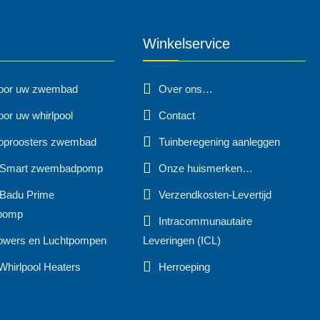
Winkelservice
voor uw zwembad
Over ons…
oor uw whirlpool
Contact
oproosters zwembad
Tuinberegening aanleggen
 Smart zwembadpomp
Onze huismerken…
Badu Prime
Verzendkosten-Levertijd
pomp
Intracommunautaire
owers en Luchtpompen
Leveringen (ICL)
Whirlpool Heaters
Herroeping