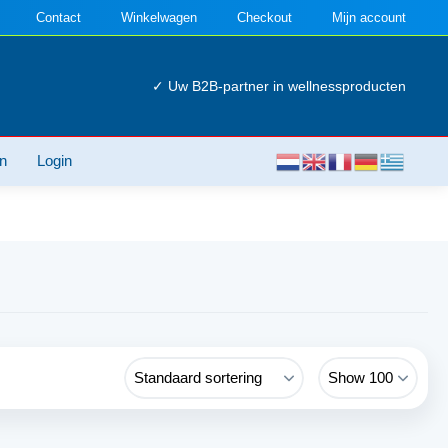
Contact
Winkelwagen
Checkout
Mijn account
✓ Uw B2B-partner in wellnessproducten
n
Login