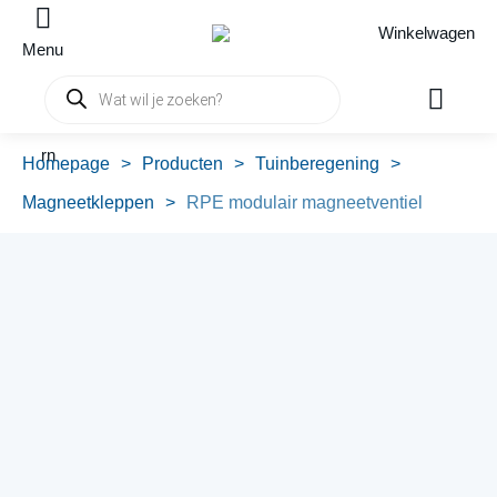
Winkelwagen
Menu
Producten
zoeken
rn
Homepage
>
Producten
>
Tuinberegening
>
Magneetkleppen
>
RPE modulair magneetventiel