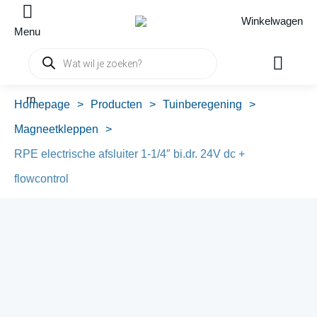
Winkelwagen
Menu
Producten
zoeken
rn
Homepage
>
Producten
>
Tuinberegening
>
Magneetkleppen
>
RPE electrische afsluiter 1-1/4″ bi.dr. 24V dc +
flowcontrol