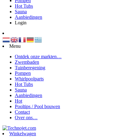
Pompen
Hot Tubs
Sauna
Aanbiedingen
Login
Menu
Ontdek onze markten…
Zwembaden
Tuinberegening
Pompen
Whirlpoolparts
Hot Tubs
Sauna
Aanbiedingen
Hot
Pooltips / Pool bouwen
Contact
Over ons…
Winkelwagen