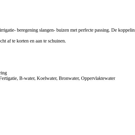
irrigatie- beregening slangen- buizen met perfecte passing. De koppel
ht af te korten en aan te schuinen.
ring
 Fertigatie, B-water, Koelwater, Bronwater, Oppervlaktewater