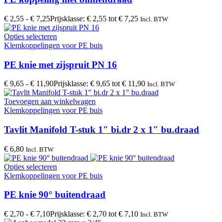
€
2,55
-
€
7,25
Prijsklasse: € 2,55 tot € 7,25
Incl. BTW
Opties selecteren
Klemkoppelingen voor PE buis
PE knie met zijspruit PN 16
€
9,65
-
€
11,90
Prijsklasse: € 9,65 tot € 11,90
Incl. BTW
Toevoegen aan winkelwagen
Klemkoppelingen voor PE buis
Tavlit Manifold T-stuk 1″ bi.dr 2 x 1″ bu.draad
€
6,80
Incl. BTW
Opties selecteren
Klemkoppelingen voor PE buis
PE knie 90° buitendraad
€
2,70
-
€
7,10
Prijsklasse: € 2,70 tot € 7,10
Incl. BTW