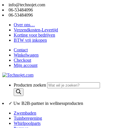
info@technojet.com
06-53484096
06-53484096
Over ons…
Verzendkosten-Levertijd
Korting voor bedrijven
BTW vrij inkopen
Contact
Winkelwagen
Checkout
Mijn account
Producten zoeken
✓ Uw B2B-partner in wellnessproducten
Zwembaden
Tuinberegening
Whirlpoolparts