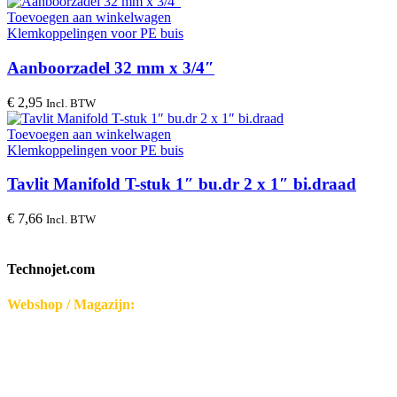
Toevoegen aan winkelwagen
Klemkoppelingen voor PE buis
Aanboorzadel 32 mm x 3/4″
€
2,95
Incl. BTW
Toevoegen aan winkelwagen
Klemkoppelingen voor PE buis
Tavlit Manifold T-stuk 1″ bu.dr 2 x 1″ bi.draad
€
7,66
Incl. BTW
Technojet.com
Webshop / Magazijn:
Disseroltweg 32-B
7635 NG Lattrop - Nederland
KvK-nummer: 32059696
Bezoek middels afspraak.