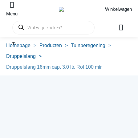
Winkelwagen
Menu
Producten
zoeken
rn
Homepage
>
Producten
>
Tuinberegening
>
Druppelslang
>
Druppelslang 16mm cap. 3,0 ltr. Rol 100 mtr.