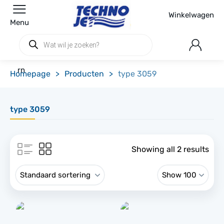
Winkelwagen
Menu
Producten
zoeken
rn
Homepage
>
Producten
>
type 3059
type 3059
Showing all 2 results