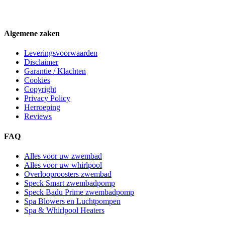
Algemene zaken
Leveringsvoorwaarden
Disclaimer
Garantie / Klachten
Cookies
Copyright
Privacy Policy
Herroeping
Reviews
FAQ
Alles voor uw zwembad
Alles voor uw whirlpool
Overlooproosters zwembad
Speck Smart zwembadpomp
Speck Badu Prime zwembadpomp
Spa Blowers en Luchtpompen
Spa & Whirlpool Heaters