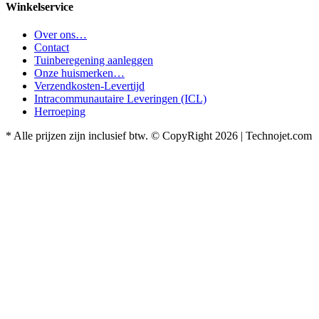
Winkelservice
Over ons…
Contact
Tuinberegening aanleggen
Onze huismerken…
Verzendkosten-Levertijd
Intracommunautaire Leveringen (ICL)
Herroeping
* Alle prijzen zijn inclusief btw. © CopyRight 2026 | Technojet.com