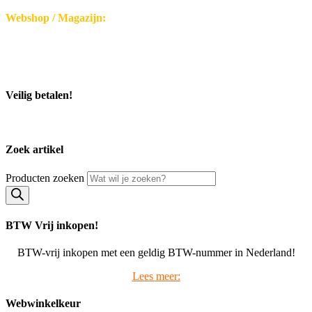
Webshop / Magazijn:
Disseroltweg 32-B
7635 NG Lattrop - Nederland
KvK-nummer: 32059696
Bezoek middels afspraak.
Veilig betalen!
Zoek artikel
Producten zoeken
BTW Vrij inkopen!
BTW-vrij inkopen met een geldig BTW-nummer in Nederland!
Lees meer:
Webwinkelkeur