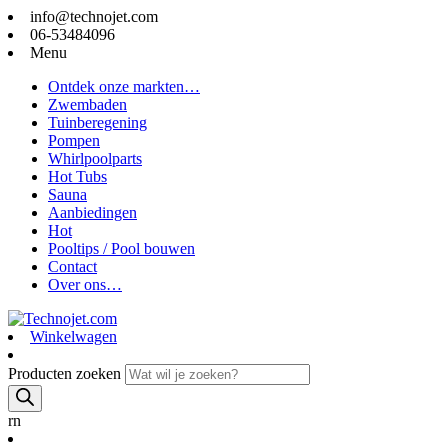
info@technojet.com
06-53484096
Menu
Ontdek onze markten…
Zwembaden
Tuinberegening
Pompen
Whirlpoolparts
Hot Tubs
Sauna
Aanbiedingen
Hot
Pooltips / Pool bouwen
Contact
Over ons…
Winkelwagen
Producten zoeken
rn