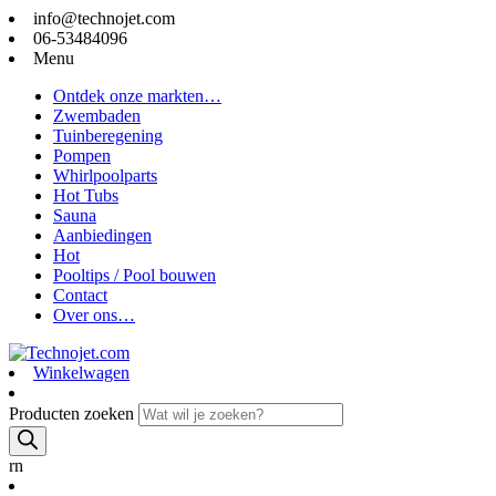
info@technojet.com
06-53484096
Menu
Ontdek onze markten…
Zwembaden
Tuinberegening
Pompen
Whirlpoolparts
Hot Tubs
Sauna
Aanbiedingen
Hot
Pooltips / Pool bouwen
Contact
Over ons…
Winkelwagen
Producten zoeken
rn