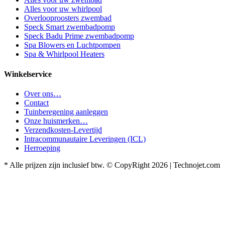
Alles voor uw whirlpool
Overlooproosters zwembad
Speck Smart zwembadpomp
Speck Badu Prime zwembadpomp
Spa Blowers en Luchtpompen
Spa & Whirlpool Heaters
Winkelservice
Over ons…
Contact
Tuinberegening aanleggen
Onze huismerken…
Verzendkosten-Levertijd
Intracommunautaire Leveringen (ICL)
Herroeping
* Alle prijzen zijn inclusief btw. © CopyRight 2026 | Technojet.com