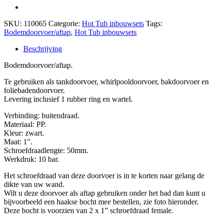
SKU:
110065
Categorie:
Hot Tub inbouwsets
Tags:
Bodemdoorvoer/aftap
,
Hot Tub inbouwsets
Beschrijving
Bodemdoorvoer/aftap.
Te gebruiken als tankdoorvoer, whirlpooldoorvoer, bakdoorvoer en
foliebadendoorvoer.
Levering inclusief 1 rubber ring en wartel.
Verbinding:
buitendraad.
Materiaal:
PP.
Kleur:
zwart.
Maat:
1″.
Schroefdraadlengte: 50mm.
Werkdruk:
10 bar.
Het schroefdraad van deze doorvoer is in te korten naar gelang de
dikte van uw wand.
Wilt u deze doorvoer als aftap gebruiken onder het bad dan kunt u
bijvoorbeeld een haakse bocht mee bestellen, zie foto hieronder.
Deze bocht is voorzien van 2 x 1” schroefdraad female.