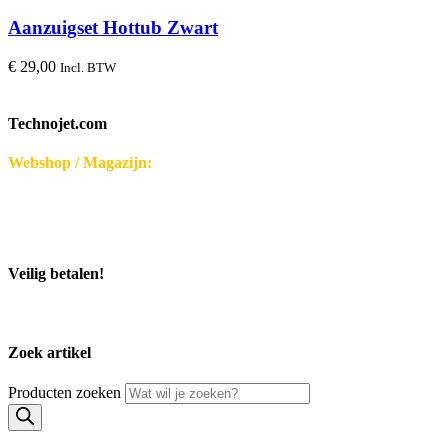
Aanzuigset Hottub Zwart
€
29,00
Incl. BTW
Technojet.com
Webshop / Magazijn:
Disseroltweg 32-B
7635 NG Lattrop - Nederland
KvK-nummer: 32059696
Bezoek middels afspraak.
Veilig betalen!
Zoek artikel
Producten zoeken