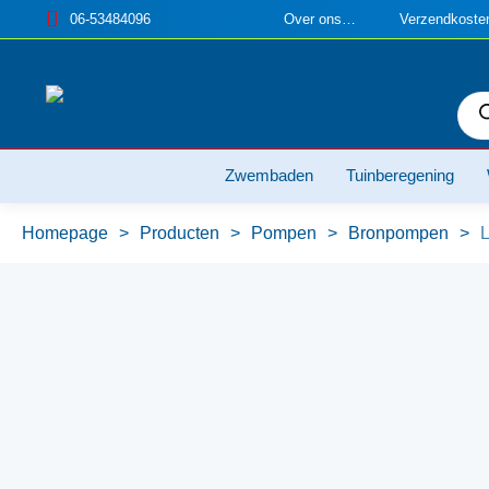
06-53484096
Over ons…
Verzendkosten
Pro
zoe
Zwembaden
Tuinberegening
Homepage
>
Producten
>
Pompen
>
Bronpompen
>