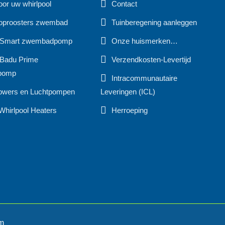
oor uw whirlpool
Contact
oproosters zwembad
Tuinberegening aanleggen
 Smart zwembadpomp
Onze huismerken…
Badu Prime
Verzendkosten-Levertijd
pomp
Intracommunautaire
owers en Luchtpompen
Leveringen (ICL)
Whirlpool Heaters
Herroeping
om