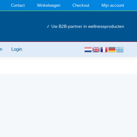
Contact
Winkelwagen
Checkout
Mijn account
✓ Uw B2B-partner in wellnessproducten
n
Login