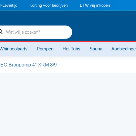
-Levertijd
Korting voor bedrijven
BTW vrij inkopen
ducten
ken
Whirlpoolparts
Pompen
Hot Tubs
Sauna
Aanbiedinge
LEO Bronpomp 4″ XRM 8/9