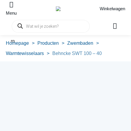
Winkelwagen
Menu
Producten
zoeken
rn
Homepage
>
Producten
>
Zwembaden
>
Warmtewisselaars
>
Behncke SWT 100 – 40