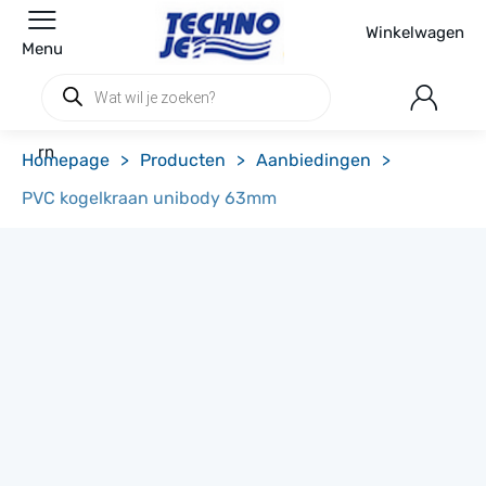
Winkelwagen
Menu
Producten
zoeken
rn
Homepage
>
Producten
>
Aanbiedingen
>
PVC kogelkraan unibody 63mm