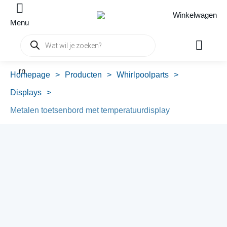
Winkelwagen
Menu
Producten
zoeken
rn
Homepage
>
Producten
>
Whirlpoolparts
>
Displays
>
Metalen toetsenbord met temperatuurdisplay