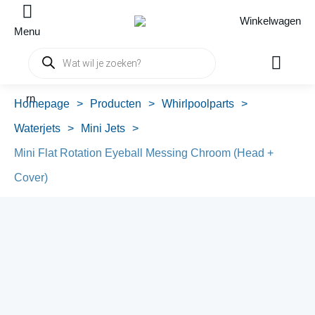
Winkelwagen
Menu
Producten
zoeken
rn
Homepage
>
Producten
>
Whirlpoolparts
>
Waterjets
>
Mini Jets
>
Mini Flat Rotation Eyeball Messing Chroom (Head +
Cover)