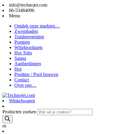
info@technojet.com
06-53484096
Menu
Ontdek onze markten…
Zwembaden
Tuinberegening
Pompen
Whirlpoolparts
Hot Tubs
Sauna
Aanbiedingen
Hot
Pooltips / Pool bouwen
Contact
Over ons…
Winkelwagen
Producten zoeken
rn