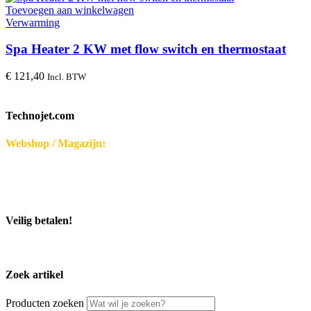
Toevoegen aan winkelwagen
Verwarming
Spa Heater 2 KW met flow switch en thermostaat
€
121,40
Incl. BTW
Technojet.com
Webshop / Magazijn:
Disseroltweg 32-B
7635 NG Lattrop - Nederland
KvK-nummer: 32059696
Bezoek middels afspraak.
Veilig betalen!
Zoek artikel
Producten zoeken