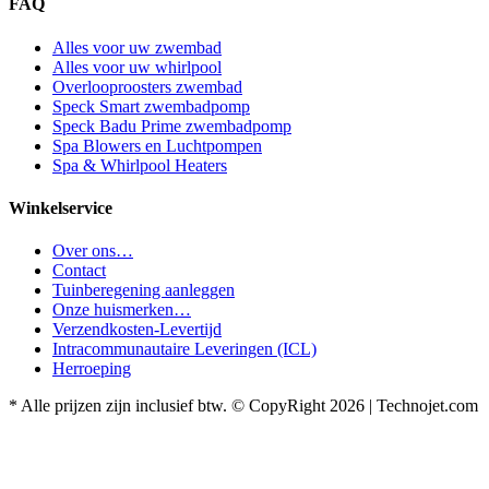
FAQ
Alles voor uw zwembad
Alles voor uw whirlpool
Overlooproosters zwembad
Speck Smart zwembadpomp
Speck Badu Prime zwembadpomp
Spa Blowers en Luchtpompen
Spa & Whirlpool Heaters
Winkelservice
Over ons…
Contact
Tuinberegening aanleggen
Onze huismerken…
Verzendkosten-Levertijd
Intracommunautaire Leveringen (ICL)
Herroeping
* Alle prijzen zijn inclusief btw. © CopyRight 2026 | Technojet.com