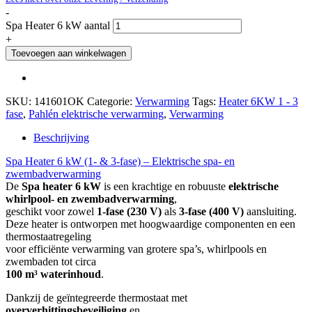
-
Spa Heater 6 kW aantal
+
Toevoegen aan winkelwagen
SKU:
141601OK
Categorie:
Verwarming
Tags:
Heater 6KW 1 - 3
fase
,
Pahlén elektrische verwarming
,
Verwarming
Beschrijving
Spa Heater 6 kW (1- & 3-fase) – Elektrische spa- en
zwembadverwarming
De
Spa heater 6 kW
is een krachtige en robuuste
elektrische
whirlpool- en zwembadverwarming
,
geschikt voor zowel
1-fase (230 V)
als
3-fase (400 V)
aansluiting.
Deze heater is ontworpen met hoogwaardige componenten en een
thermostaatregeling
voor efficiënte verwarming van grotere spa’s, whirlpools en
zwembaden tot circa
100 m³ waterinhoud
.
Dankzij de geïntegreerde thermostaat met
oververhittingsbeveiliging
en