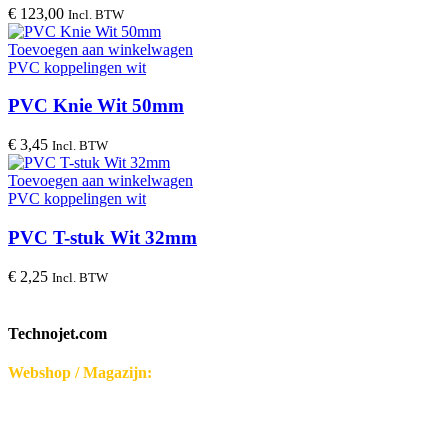
€
123,00
Incl. BTW
Toevoegen aan winkelwagen
PVC koppelingen wit
PVC Knie Wit 50mm
€
3,45
Incl. BTW
Toevoegen aan winkelwagen
PVC koppelingen wit
PVC T-stuk Wit 32mm
€
2,25
Incl. BTW
Technojet.com
Webshop / Magazijn:
Disseroltweg 32-B
7635 NG Lattrop - Nederland
KvK-nummer: 32059696
Bezoek middels afspraak.