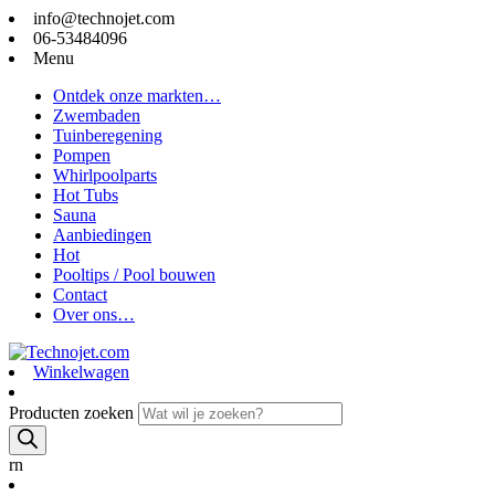
info@technojet.com
06-53484096
Menu
Ontdek onze markten…
Zwembaden
Tuinberegening
Pompen
Whirlpoolparts
Hot Tubs
Sauna
Aanbiedingen
Hot
Pooltips / Pool bouwen
Contact
Over ons…
Winkelwagen
Producten zoeken
rn