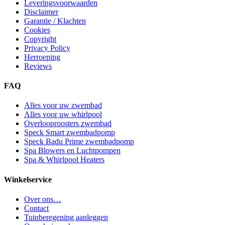
Leveringsvoorwaarden
Disclaimer
Garantie / Klachten
Cookies
Copyright
Privacy Policy
Herroeping
Reviews
FAQ
Alles voor uw zwembad
Alles voor uw whirlpool
Overlooproosters zwembad
Speck Smart zwembadpomp
Speck Badu Prime zwembadpomp
Spa Blowers en Luchtpompen
Spa & Whirlpool Heaters
Winkelservice
Over ons…
Contact
Tuinberegening aanleggen