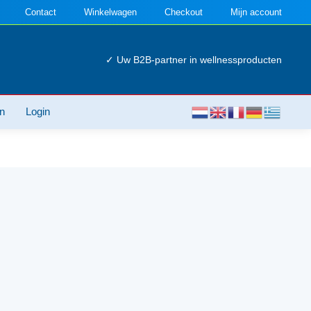
Contact
Winkelwagen
Checkout
Mijn account
✓ Uw B2B-partner in wellnessproducten
n
Login