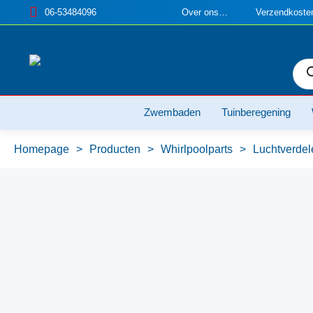
06-53484096
Over ons…
Verzendkosten
Pro
zoe
Zwembaden
Tuinberegening
Homepage
>
Producten
>
Whirlpoolparts
>
Luchtverdel