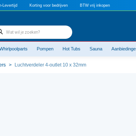
-Levertijd
Korting voor bedrijven
BTW vrij inkopen
ducten
ken
Whirlpoolparts
Pompen
Hot Tubs
Sauna
Aanbiedinge
ers
>
Luchtverdeler 4-outlet 10 x 32mm