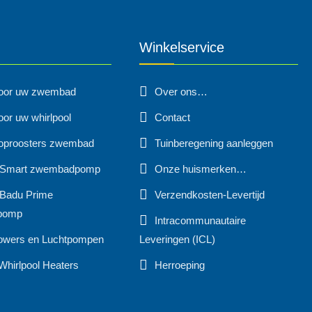
Winkelservice
voor uw zwembad
Over ons…
oor uw whirlpool
Contact
oproosters zwembad
Tuinberegening aanleggen
 Smart zwembadpomp
Onze huismerken…
Badu Prime
Verzendkosten-Levertijd
pomp
Intracommunautaire
owers en Luchtpompen
Leveringen (ICL)
Whirlpool Heaters
Herroeping