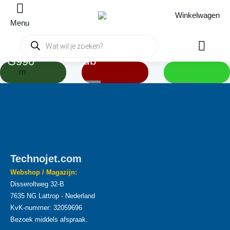
Winkelwagen
Menu
ing!
Een tuinberegening
Producten
Onderhoud van je
zoeken
op maat..
Whirlpool / Hottub
er G990
rn
Overzicht
Lees meer..
Technojet.com
Webshop / Magazijn:
Disseroltweg 32-B
7635 NG Lattrop - Nederland
KvK-nummer: 32059696
Bezoek middels afspraak.