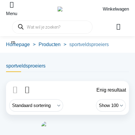
Winkelwagen
Menu
Producten
zoeken
rn
Homepage
>
Producten
>
sportveldsproeiers
sportveldsproeiers
Enig resultaat