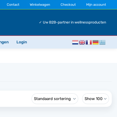
Contact
Winkelwagen
Checkout
Mijn account
✓ Uw B2B-partner in wellnessproducten
ngen
Login