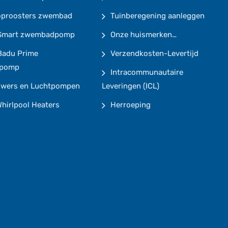
oproosters zwembad
Tuinberegening aanleggen
Smart zwembadpomp
Onze huismerken…
Badu Prime
Verzendkosten-Levertijd
pomp
Intracommunautaire
owers en Luchtpompen
Leveringen (ICL)
hirlpool Heaters
Herroeping