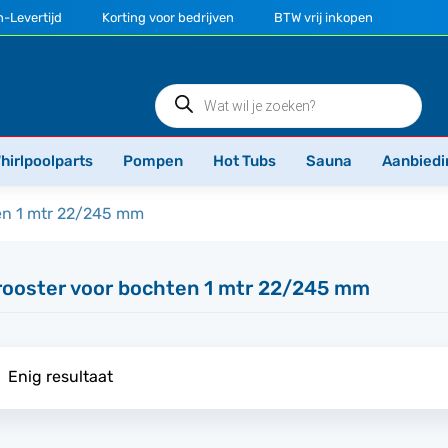
-Levertijd
Korting voor bedrijven
BTW vrij inkopen
Producten
zoeken
hirlpoolparts
Pompen
Hot Tubs
Sauna
Aanbiedi
en 1 mtr 22/245 mm
rooster voor bochten 1 mtr 22/245 mm
Enig resultaat