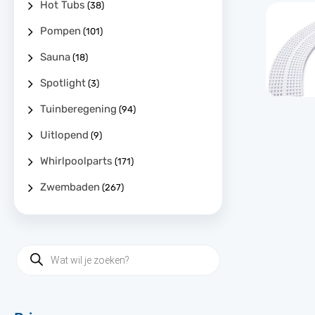
Hot Tubs
(38)
Pompen
(101)
Sauna
(18)
Spotlight
(3)
Tuinberegening
(94)
Uitlopend
(9)
Whirlpoolparts
(171)
Zwembaden
(267)