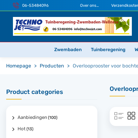
06-53484096
Over ons…
Verzendkosten
Zwembaden
Tuinberegening
W
Homepage
>
Producten
>
Overlooprooster voor bocht
Overloop
Product categories
Aanbiedingen
(100)
Hot
(13)