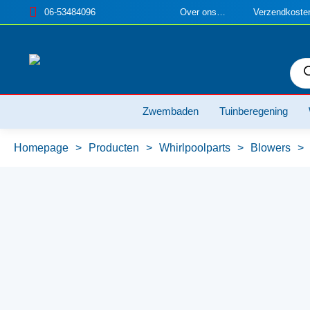
06-53484096
Over ons…
Verzendkosten
Pro
zoe
Zwembaden
Tuinberegening
Homepage
>
Producten
>
Whirlpoolparts
>
Blowers
>