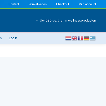
Contact
Winkelwagen
Checkout
Mijn account
✓ Uw B2B-partner in wellnessproducten
n
Login