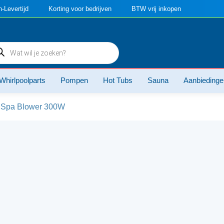
-Levertijd
Korting voor bedrijven
BTW vrij inkopen
ducten
ken
Whirlpoolparts
Pompen
Hot Tubs
Sauna
Aanbiedinge
Spa Blower 300W