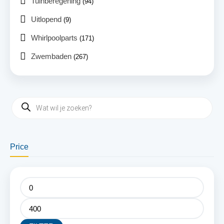
Tuinberegening
(94)
Uitlopend
(9)
Whirlpoolparts
(171)
Zwembaden
(267)
Price