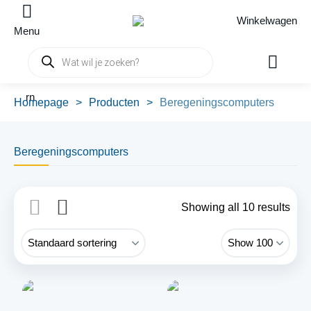
Winkelwagen
Menu
Producten
zoeken
rn
Homepage
>
Producten
>
Beregeningscomputers
Beregeningscomputers
Showing all 10 results