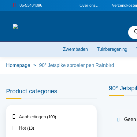
06-53484096
Over ons…
Verzendkosten
Pro
zoe
Zwembaden
Tuinberegening
Homepage
>
90° Jetspike sproeier pen Rainbird
90° Jetspi
Product categories
Aanbiedingen
(100)
Geen p
Hot
(13)