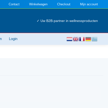
Contact
Winkelwagen
Checkout
Mijn account
✓ Uw B2B-partner in wellnessproducten
n
Login