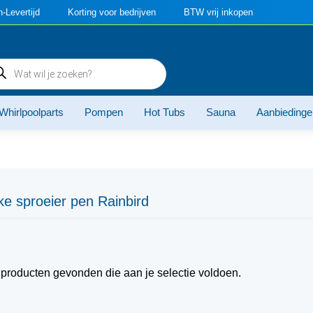
-Levertijd
Korting voor bedrijven
BTW vrij inkopen
ducten
ken
Whirlpoolparts
Pompen
Hot Tubs
Sauna
Aanbiedinge
ke sproeier pen Rainbird
roducten gevonden die aan je selectie voldoen.