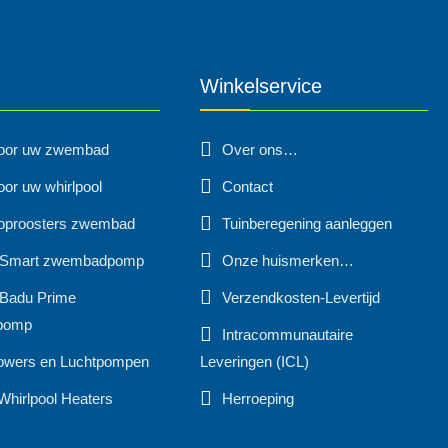
Winkelservice
voor uw zwembad
Over ons…
oor uw whirlpool
Contact
oproosters zwembad
Tuinberegening aanleggen
 Smart zwembadpomp
Onze huismerken…
Badu Prime
Verzendkosten-Levertijd
pomp
Intracommunautaire
owers en Luchtpompen
Leveringen (ICL)
Whirlpool Heaters
Herroeping