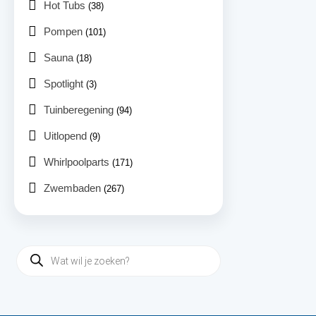
Hot Tubs
(38)
Pompen
(101)
Sauna
(18)
Spotlight
(3)
Tuinberegening
(94)
Uitlopend
(9)
Whirlpoolparts
(171)
Zwembaden
(267)