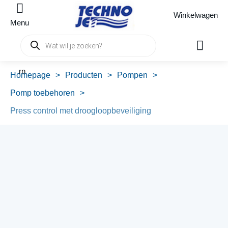
Winkelwagen
Menu
Producten
zoeken
rn
Homepage
>
Producten
>
Pompen
>
Pomp toebehoren
>
Press control met droogloopbeveiliging