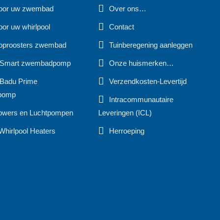
voor uw zwembad
Over ons…
oor uw whirlpool
Contact
oproosters zwembad
Tuinberegening aanleggen
 Smart zwembadpomp
Onze huismerken…
Badu Prime
Verzendkosten-Levertijd
pomp
Intracommunautaire
owers en Luchtpompen
Leveringen (ICL)
Whirlpool Heaters
Herroeping