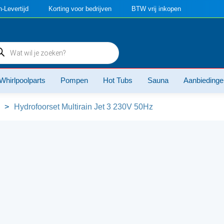
-Levertijd
Korting voor bedrijven
BTW vrij inkopen
ducten
ken
Whirlpoolparts
Pompen
Hot Tubs
Sauna
Aanbiedinge
>
Hydrofoorset Multirain Jet 3 230V 50Hz