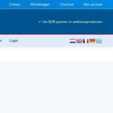
Contact
Winkelwagen
Checkout
Mijn account
✓ Uw B2B-partner in wellnessproducten
n
Login