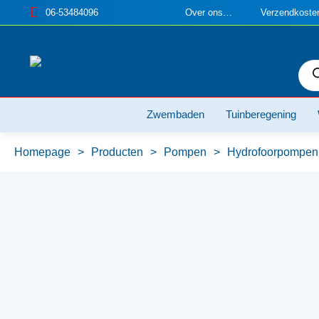
06-53484096
Over ons…
Verzendkosten
Pro
zoe
Zwembaden
Tuinberegening
Homepage
>
Producten
>
Pompen
>
Hydrofoorpompen