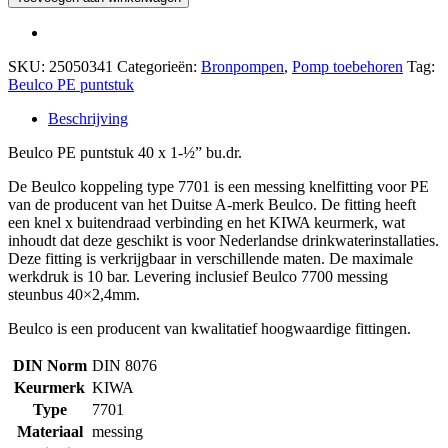
SKU:
25050341
Categorieën:
Bronpompen
,
Pomp toebehoren
Tag:
Beulco PE puntstuk
Beschrijving
Beulco PE puntstuk 40 x 1-½” bu.dr.
De Beulco koppeling type 7701 is een messing knelfitting voor PE
van de producent van het Duitse A-merk Beulco. De fitting heeft
een knel x buitendraad verbinding en het KIWA keurmerk, wat
inhoudt dat deze geschikt is voor Nederlandse drinkwaterinstallaties.
Deze fitting is verkrijgbaar in verschillende maten. De maximale
werkdruk is 10 bar. Levering inclusief Beulco 7700 messing
steunbus 40×2,4mm.
Beulco is een producent van kwalitatief hoogwaardige fittingen.
DIN Norm
DIN 8076
Keurmerk
KIWA
Type
7701
Materiaal
messing