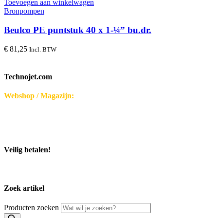
Toevoegen aan winkelwagen
Bronpompen
Beulco PE puntstuk 40 x 1-¼” bu.dr.
€
81,25
Incl. BTW
Technojet.com
Webshop / Magazijn:
Disseroltweg 32-B
7635 NG Lattrop - Nederland
KvK-nummer: 32059696
Bezoek middels afspraak.
Veilig betalen!
Zoek artikel
Producten zoeken