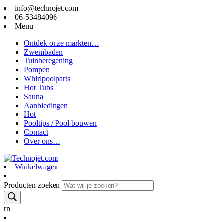
info@technojet.com
06-53484096
Menu
Ontdek onze markten…
Zwembaden
Tuinberegening
Pompen
Whirlpoolparts
Hot Tubs
Sauna
Aanbiedingen
Hot
Pooltips / Pool bouwen
Contact
Over ons…
Winkelwagen
Producten zoeken
rn