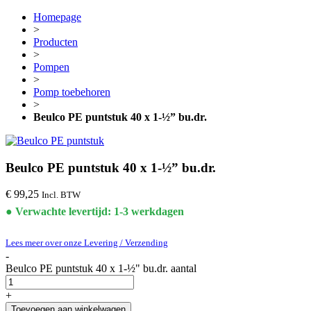
Homepage
>
Producten
>
Pompen
>
Pomp toebehoren
>
Beulco PE puntstuk 40 x 1-½” bu.dr.
Beulco PE puntstuk 40 x 1-½” bu.dr.
€
99,25
Incl. BTW
● Verwachte levertijd: 1-3 werkdagen
Lees meer over onze Levering / Verzending
-
Beulco PE puntstuk 40 x 1-½" bu.dr. aantal
+
Toevoegen aan winkelwagen