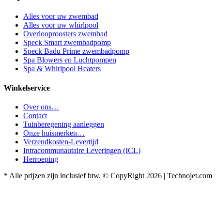
Alles voor uw zwembad
Alles voor uw whirlpool
Overlooproosters zwembad
Speck Smart zwembadpomp
Speck Badu Prime zwembadpomp
Spa Blowers en Luchtpompen
Spa & Whirlpool Heaters
Winkelservice
Over ons…
Contact
Tuinberegening aanleggen
Onze huismerken…
Verzendkosten-Levertijd
Intracommunautaire Leveringen (ICL)
Herroeping
* Alle prijzen zijn inclusief btw. © CopyRight 2026 | Technojet.com