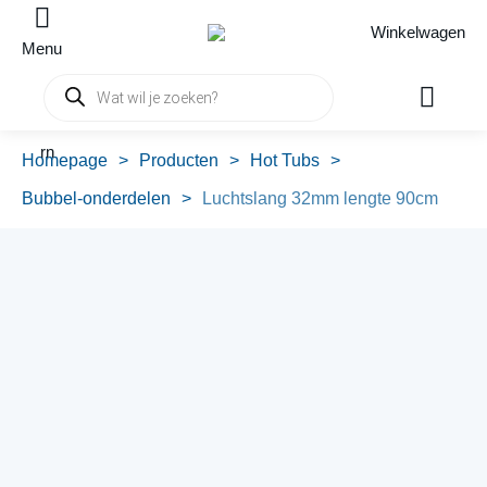
Winkelwagen
Menu
Producten
zoeken
rn
Homepage
>
Producten
>
Hot Tubs
>
Bubbel-onderdelen
>
Luchtslang 32mm lengte 90cm