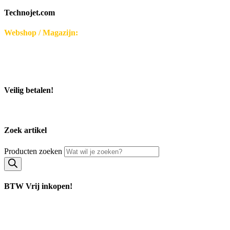
Technojet.com
Webshop / Magazijn:
Disseroltweg 32-B
7635 NG Lattrop - Nederland
KvK-nummer: 32059696
Bezoek middels afspraak.
Veilig betalen!
Zoek artikel
Producten zoeken
BTW Vrij inkopen!