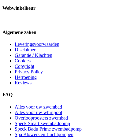
Webwinkelkeur
Algemene zaken
Leveringsvoorwaarden
Disclaimer
Garantie / Klachten
Cookies
Copyright
Privacy Policy
Herroeping
Reviews
FAQ
Alles voor uw zwembad
Alles voor uw whirlpool
Overlooproosters zwembad
Speck Smart zwembadpomp
Speck Badu Prime zwembadpomp
Spa Blowers en Luchtpompen