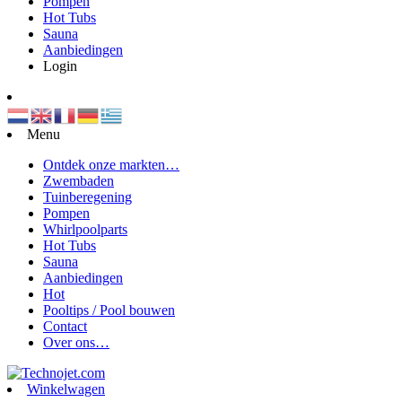
Pompen
Hot Tubs
Sauna
Aanbiedingen
Login
Menu
Ontdek onze markten…
Zwembaden
Tuinberegening
Pompen
Whirlpoolparts
Hot Tubs
Sauna
Aanbiedingen
Hot
Pooltips / Pool bouwen
Contact
Over ons…
Winkelwagen