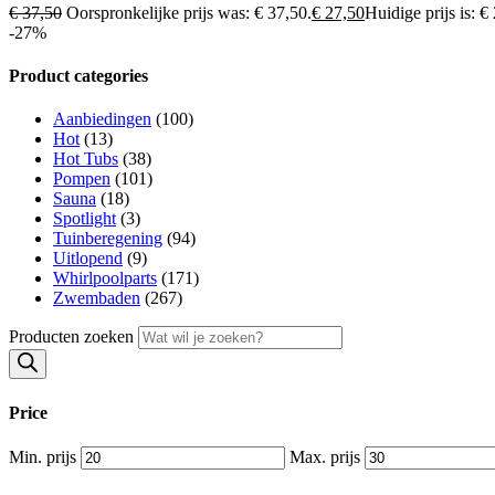
€
37,50
Oorspronkelijke prijs was: € 37,50.
€
27,50
Huidige prijs is: €
-27%
Product categories
Aanbiedingen
(100)
Hot
(13)
Hot Tubs
(38)
Pompen
(101)
Sauna
(18)
Spotlight
(3)
Tuinberegening
(94)
Uitlopend
(9)
Whirlpoolparts
(171)
Zwembaden
(267)
Producten zoeken
Price
Min. prijs
Max. prijs